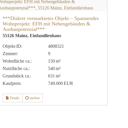
***Diskret vermarktetes Objekt – Spannendes
Wohnprojekt: EFH mit Nebengebäuden &
Ausbaupotenzial***
55126 Mainz, Einfamilienhaus
Objekt-ID:
4808321
Zimmer:
9
Wohnfläche ca.:
150 m²
Nutzfläche ca.:
540 m²
Grund­stück ca.:
631 m²
Kaufpreis:
749.000 EUR
Details
merken