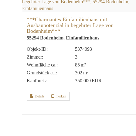
***Charmantes Einfamilienhaus mit
Ausbaupotenzial in begehrter Lage von
Bodenheim***
55294 Bodenheim, Einfamilienhaus
Objekt-ID:
5374093
Zimmer:
3
Wohnfläche ca.:
85 m²
Grund­stück ca.:
302 m²
Kaufpreis:
350.000 EUR
Details
merken