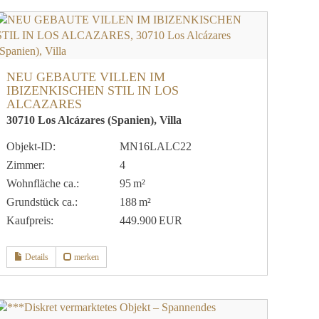
NEU GEBAUTE VILLEN IM
IBIZENKISCHEN STIL IN LOS
ALCAZARES
30710 Los Alcázares (Spanien), Villa
Objekt-ID:
MN16LALC22
Zimmer:
4
Wohnfläche ca.:
95 m²
Grund­stück ca.:
188 m²
Kaufpreis:
449.900 EUR
Details
merken