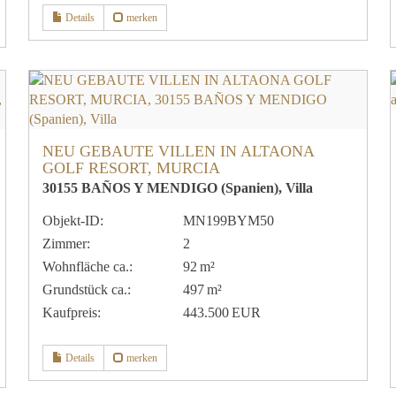
Details
merken
NEU GEBAUTE VILLEN IN ALTAONA
GOLF RESORT, MURCIA
30155 BAÑOS Y MENDIGO (Spanien), Villa
Objekt-ID:
MN199BYM50
Zimmer:
2
Wohnfläche ca.:
92 m²
Grund­stück ca.:
497 m²
Kaufpreis:
443.500 EUR
Details
merken